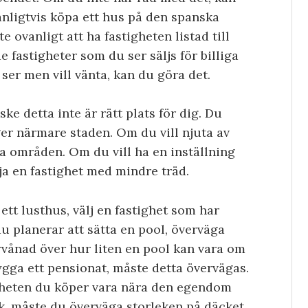
anligtvis köpa ett hus på den spanska
 ovanligt att ha fastigheten listad till
e fastigheter som du ser säljs för billiga
u ser men vill vänta, kan du göra det.
ke detta inte är rätt plats för dig. Du
er närmare staden. Om du vill njuta av
a områden. Om du vill ha en inställning
ja en fastighet med mindre träd.
ett lusthus, välj en fastighet som har
u planerar att sätta en pool, överväga
örvånad över hur liten en pool kan vara om
bygga ett pensionat, måste detta övervägas.
igheten du köper vara nära den egendom
k, måste du överväga storleken på däcket.