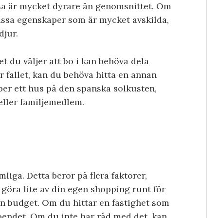
sa är mycket dyrare än genomsnittet. Om
vissa egenskaper som är mycket avskilda,
djur.
t du väljer att bo i kan behöva dela
 fallet, kan du behöva hitta en annan
öper ett hus på den spanska solkusten,
eller familjemedlem.
liga. Detta beror på flera faktorer,
göra lite av din egen shopping runt för
din budget. Om du hittar en fastighet som
oendet. Om du inte har råd med det, kan