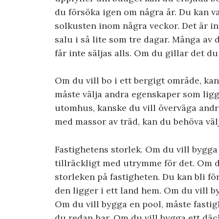
du försöka igen om några år. Du kan v
solkusten inom några veckor. Det är inte
salu i så lite som tre dagar. Många av d
får inte säljas alls. Om du gillar det d
Om du vill bo i ett bergigt område, kans
måste välja andra egenskaper som ligg
utomhus, kanske du vill överväga andr
med massor av träd, kan du behöva väl
Fastighetens storlek. Om du vill bygga 
tillräckligt med utrymme för det. Om d
storleken på fastigheten. Du kan bli f
den ligger i ett land hem. Om du vill 
Om du vill bygga en pool, måste fast
du redan har. Om du vill bygga ett däc