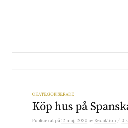
Hoppa
till
innehåll
OKATEGORISERADE
Köp hus på Spansk
/
Publicerat
på
12 maj, 2020
av
Redaktion
0 